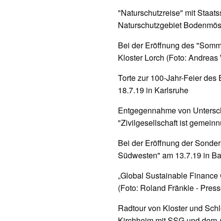
"Naturschutzreise" mit Staat
Naturschutzgebiet Bodenmöse
Bei der Eröffnung des "Somm
Kloster Lorch (Foto: Andreas
Torte zur 100-Jahr-Feier d
18.7.19 in Karlsruhe
Entgegennahme von Untersch
"Zivilgesellschaft ist gemeinn
Bei der Eröffnung der Sonde
Südwesten" am 13.7.19 in Ba
„Global Sustainable Finance 
(Foto: Roland Fränkle - Pres
Radtour von Kloster und Sc
Kirchheim mit SSG und dem 