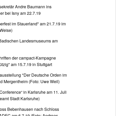
ssekretär Andre Baumann ins
r bei Isny am 22.7.19
erfest im Stauerland" am 21.7.19 im
 Weise)
es Badischen Landesmuseums am
riften der campact-Kampagne
ützig" am 15.7.19 in Stuttgart
rausstellung "Der Deutsche Orden im
d Mergentheim (Foto: Uwe Weil)
Conference“ in Karlsruhe am 11. Juli
seamt Stadt Karlsruhe)
hloss Bebenhausen nach Schloss
ADFC am 6.7.19 (Foto: Andreas