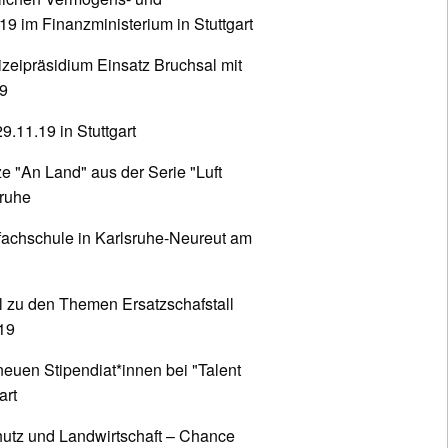
 im Finanzministerium in Stuttgart
zeipräsidium Einsatz Bruchsal mit
19
.11.19 in Stuttgart
 "An Land" aus der Serie "Luft
sruhe
achschule in Karlsruhe-Neureut am
l zu den Themen Ersatzschafstall
19
euen Stipendiat*innen bei "Talent
art
utz und Landwirtschaft – Chance