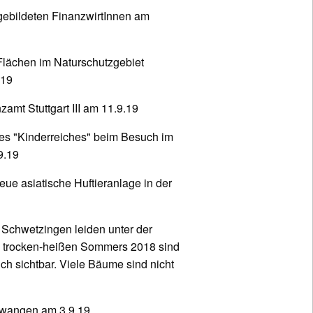
sgebildeten FinanzwirtInnen am
Flächen im Naturschutzgebiet
.19
amt Stuttgart III am 11.9.19
des "Kinderreiches" beim Besuch im
9.19
neue asiatische Huftieranlage in der
Schwetzingen leiden unter der
s trocken-heißen Sommers 2018 sind
ch sichtbar. Viele Bäume sind nicht
lwangen am 3.9.19